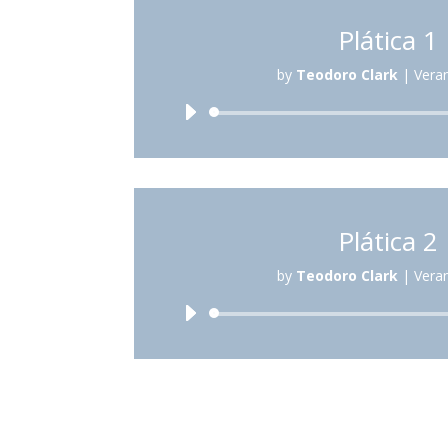
Plática 1
by
Teodoro Clark
|
Vera
Reproduc
de
audio
Plática 2
by
Teodoro Clark
|
Vera
Reproduc
de
audio