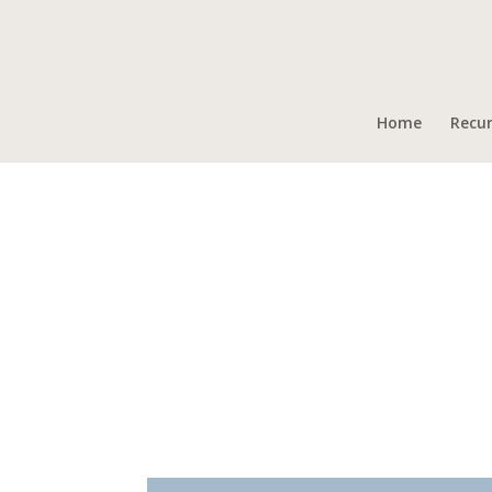
Home
Recu
Teodoro Clark
Campamento de Jóvenes, Verano 2023