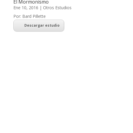
El Mormonismo
Ene 10, 2016
|
Otros Estudios
Por: Bard Pillette
Descargar estudio
«Y Conocerán la Verdad, y la Verdad los
Hará Libres»