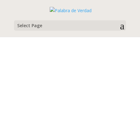
Select Page
Denny Norris
Campamento para jovencitos, 2012