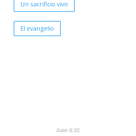
Un sacrificio vivo
El evangelio
«Y Conocerán la Verdad, y la Verdad los
Hará Libres»
Juan 8:32