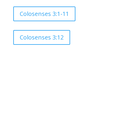
Colosenses 3:1-11
Colosenses 3:12
«Y Conocerán la Verdad, y la Verdad los
Hará Libres»