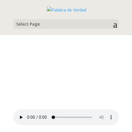
Select Page
Chava Núñez
Campamento Familiar de Semana Santa, 2015
Plática 1
by
Chava Núñez
|
Semana Santa, 2015