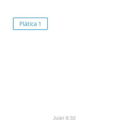
Plática 1
«Y Conocerán la Verdad, y la Verdad los
Hará Libres»
Juan 8:32