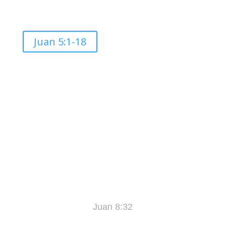
Juan 5:1-18
«Y Conocerán la Verdad, y la Verdad los
Hará Libres»
Juan 8:32