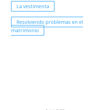
La vestimenta
Resolviendo problemas en el
matrimonio
«Y Conocerán la Verdad, y la Verdad los
Hará Libres»