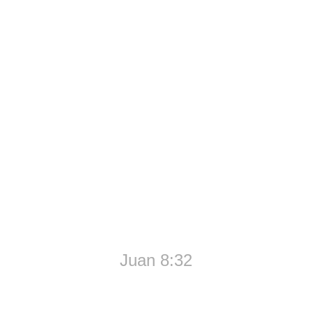
 la Verdad, y la Verdad los
Juan 8:32