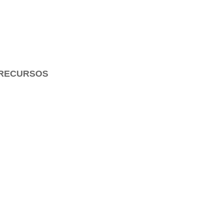
RECURSOS
Para Estudiar la Biblia
Para Enseñar la Biblia
Para Evangelizar
Arte Cristiano
Audio