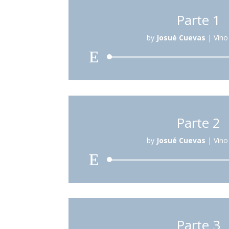
Parte 1
by
Josué Cuevas
|
Vino
Reproduc
de
audio
Parte 2
by
Josué Cuevas
|
Vino
Reproduc
de
audio
Parte 3