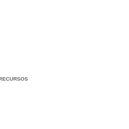
RECURSOS
Para Estudiar la Biblia
Para Enseñar la Biblia
Para Evangelizar
Arte Cristiano