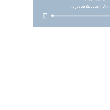
by
Josué Cuevas
|
Vino
Reproduc
de
audio
«Y Conocerán