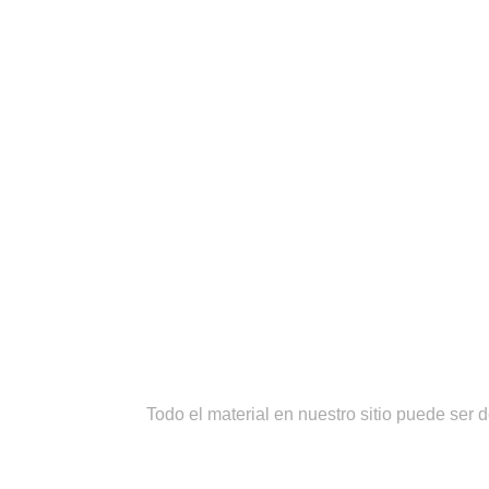
«Y Conocerán
¡IMPORTANTE!
Todo el material en nuestro sitio puede ser 
CONDICIONES DE USO