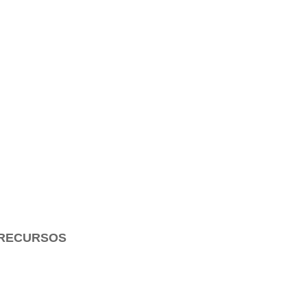
 Hará Libres»
RECURSOS
Para Estudiar la Biblia
Para Enseñar la Biblia