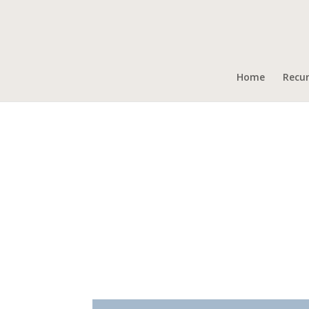
Home
Recu
Martin Tuohy
Campamento Familiar de Semana Santa, 2014