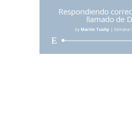
Respondiendo correc
llamado de D
by
Martin Tuohy
|
Semana S
Reproduc
de
audio