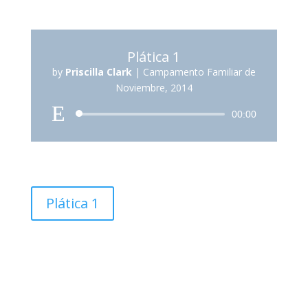
Plática 1
by
Priscilla Clark
|
Campamento Familiar de
Noviembre, 2014
Reproductor
00:00
de
audio
Plática 1