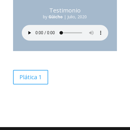
Testimonio
by
Güicho
|
Julio, 2020
Plática 1