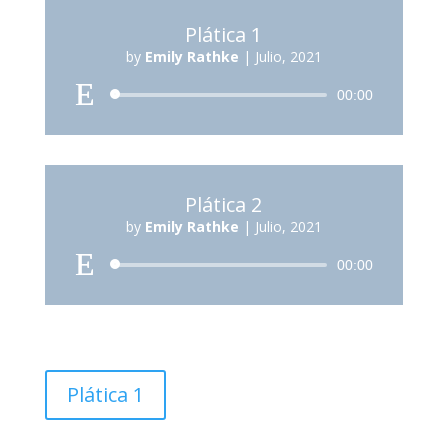
Plática 1
by
Emily Rathke
|
Julio, 2021
Reproductor
00:00
de
audio
Plática 2
by
Emily Rathke
|
Julio, 2021
Reproductor
00:00
de
audio
Plática 1