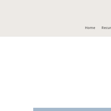
Home
Recu
Cabe Pillette
Campamentos de Verano, 2021