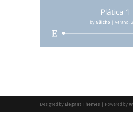
Plática 1
by
Güicho
|
Verano, 
Reproduc
de
audio
Designed by
Elegant Themes
| Powered by
W