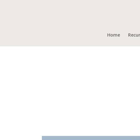
Home
Recu
Güicho
Campamento de Jovencitos, Verano, 2022