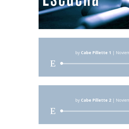
by
Cabe Píllette 1
|
Noviem
Reproduc
de
audio
by
Cabe Píllette 2
|
Noviem
Reproduc
de
audio