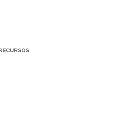
RECURSOS
Para Estudiar la Biblia
Para Enseñar la Biblia
Para Evangelizar
Arte Cristiano
Audio