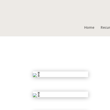
Home
Recu
Lección 6
Estas láminas también son usadas en la lección 5