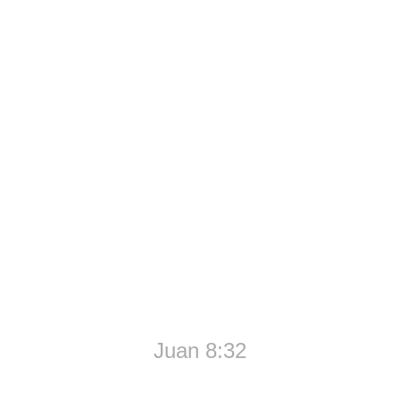
 la Verdad, y la Verdad los
Juan 8:32