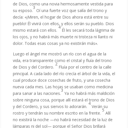
de Dios, como una novia hermosamente vestida para
3
su esposo.
Oí una fuerte voz que salía del trono y
decía: «¡Miren, el hogar de Dios ahora está entre su
pueblo! Él vivirá con ellos, y ellos serán su pueblo. Dios
4
mismo estará con ellos.
Él les secará toda lágrima de
los ojos, y no habrá más muerte ni tristeza ni llanto ni
dolor. Todas esas cosas ya no existirán más».
Luego el ángel me mostró un río con el agua de la
vida, era transparente como el cristal y fluía del trono
2
de Dios y del Cordero.
Fluía por el centro de la calle
principal. A cada lado del río crecía el árbol de la vida, el
cual produce doce cosechas de fruto,
y una cosecha
nueva cada mes. Las hojas se usaban como medicina
3
para sanar a las naciones.
Ya no habrá más maldición
sobre ninguna cosa, porque allí estará el trono de Dios
4
y del Cordero, y sus siervos lo adorarán.
Verán su
5
rostro y tendrán su nombre escrito en la frente.
Allí
no existirá la noche —no habrá necesidad de la luz de
lámparas ni del sol— porque el Señor Dios brillará