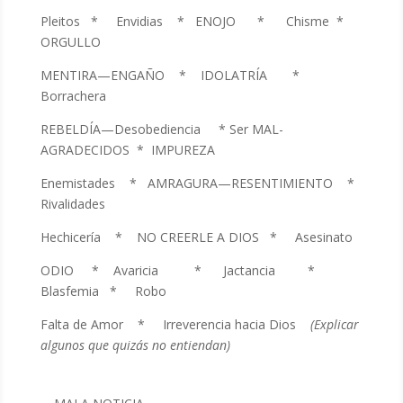
Pleitos * Envidias * ENOJO * Chisme *
ORGULLO
MENTIRA—ENGAÑO * IDOLATRÍA *
Borrachera
REBELDÍA—Desobediencia * Ser MAL-
AGRADECIDOS * IMPUREZA
Enemistades * AMRAGURA—RESENTIMIENTO *
Rivalidades
Hechicería * NO CREERLE A DIOS * Asesinato
ODIO * Avaricia * Jactancia *
Blasfemia * Robo
Falta de Amor * Irreverencia hacia Dios
(Explicar
algunos que quizás no entiendan)