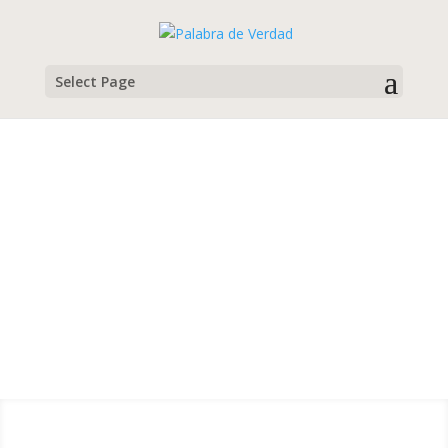
Select Page
Programa para Escuelitas de
Verano
Programa para 3 días
Descargar archivo Microsoft Word